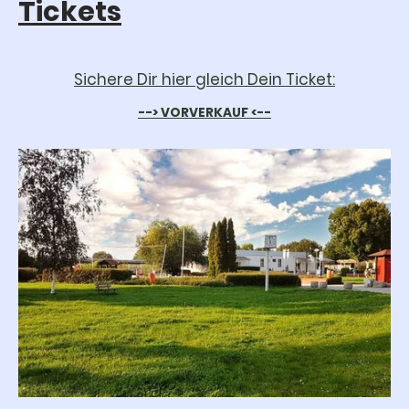
Tickets
Sichere
D
ir hier gleich
D
ein Ticket:
--> VORVERKAUF <--